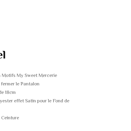
S
S
TS
S
el
à Motifs My Sweet Mercerie
TS DE
 DE
fermer le Pantalon
 de 18cm
ester effet Satin pour le Fond de
a Ceinture