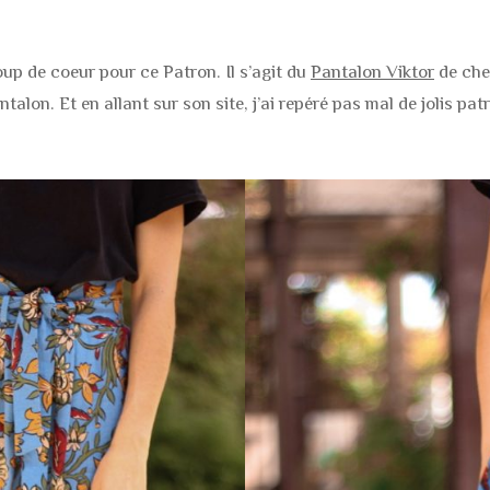
oup de coeur pour ce Patron. Il s’agit du
Pantalon Viktor
de che
alon. Et en allant sur son site, j’ai repéré pas mal de jolis p