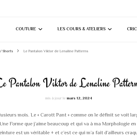
COUTURE
LES COURS & ATELIERS
CRI
 / Shorts
Le Pantalon Viktor de Lenaline Patterns
MES TUTORIELS
COURS DE COUTURE À
T
DOMICILE (RÉGION
MES CONSEILS
C
NANTAISE)
e Pantalon Viktor de Lenaline Patter
JOURNAL COUTURE
COURS DE COUTURE
mis à jour le
mars 12, 2024
MERCERINE ORVAULT
CRÉATIONS ADULTES
BLOUSES / CHEMIS
plusieurs mois. Le « Carott Pant » comme on le définit se voit l
CRÉATIONS BÉBÉS /
es. Une Forme que j’aime beaucoup et qui va à ma Morphologie en
HAUTS DIVERS
SWEATS / GILETS
ENFANTS
nture est un véritable + et c’est ce qui m’a fait d’ailleurs cra