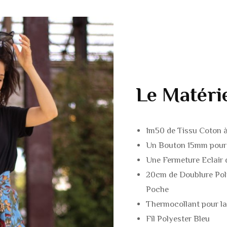
ROBES
MANTEAUX / VESTE
JUPES
BLOUSE / CHEMISE
PANTALONS / SHOR
BARBOTEUSE
MANTEAUX / VESTE
PANTALON / SHORT
Le Matéri
COMBINAISONS
ROBES / JUPES
1m50 de Tissu Coton 
DESSOUS & MAILLO
BODIES / MAILLOTS
Un Bouton 15mm pour 
BAIN
BAIN
Une Fermeture Eclair
ACCESSOIRES
20cm de Doublure Poly
Poche
Thermocollant pour l
Fil Polyester Bleu