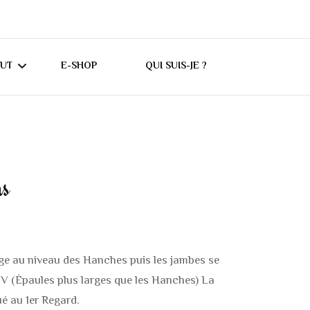
CUT
E-SHOP
QUI SUIS-JE ?
UTORIELS CRICUT
ONSEILS CRICUT
ns
ES
arge au niveau des Hanches puis les jambes se
 V (Épaules plus larges que les Hanches) La
qué au 1er Regard.