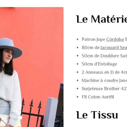
ROBES
MANTEAUX / VESTE
Le Matéri
JUPES
BLOUSE / CHEMISE
PANTALONS / SHOR
BARBOTEUSE
Patron Jupe
Córdoba
B
MANTEAUX / VESTE
PANTALON / SHORT
80cm de
Jacquard Sea
50cm de Doublure Sat
COMBINAISONS
ROBES / JUPES
50cm d’Entoilage
2 Anneaux en D de 4
DESSOUS & MAILLO
BODIES / MAILLOTS
Machine à coudre Jan
BAIN
BAIN
Surjeteuse Brother 4
ACCESSOIRES
Fil Coton Aurifil
Le Tissu