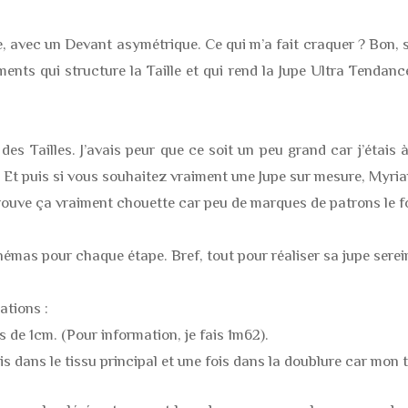
te, avec un Devant asymétrique. Ce qui m’a fait craquer ? Bon
ents qui structure la Taille et qui rend la Jupe Ultra Tendan
u des Tailles. J’avais peur que ce soit un peu grand car j’étais 
bien. Et puis si vous souhaitez vraiment une Jupe sur mesure, M
trouve ça vraiment chouette car peu de marques de patrons le f
chémas pour chaque étape. Bref, tout pour réaliser sa jupe sere
ations :
s de 1cm. (Pour information, je fais 1m62).
ois dans le tissu principal et une fois dans la doublure car mon t