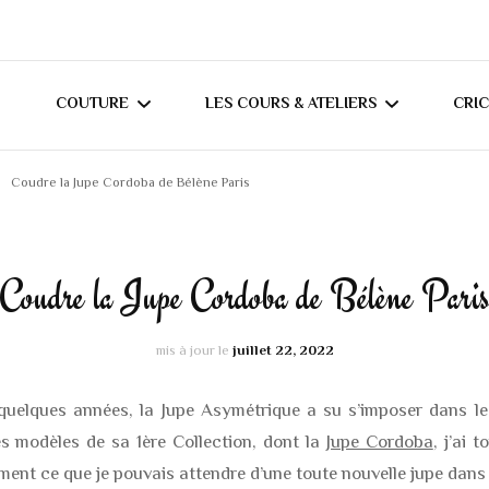
COUTURE
LES COURS & ATELIERS
CRI
Coudre la Jupe Cordoba de Bélène Paris
MES TUTORIELS
COURS DE COUTURE À
T
DOMICILE (RÉGION
MES CONSEILS
C
NANTAISE)
Coudre la Jupe Cordoba de Bélène Pari
JOURNAL COUTURE
COURS DE COUTURE
mis à jour le
juillet 22, 2022
MERCERINE ORVAULT
CRÉATIONS ADULTES
BLOUSES / CHEMIS
quelques années, la Jupe Asymétrique a su s’imposer dans 
CRÉATIONS BÉBÉS /
s modèles de sa 1ère Collection, dont la
Jupe Cordoba
, j’ai 
HAUTS DIVERS
SWEATS / GILETS
ENFANTS
ement ce que je pouvais attendre d’une toute nouvelle jupe dan