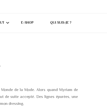
CUT
E-SHOP
QUI SUIS-JE ?
UTORIELS CRICUT
ONSEILS CRICUT
s
ES
le Monde de la Mode. Alors quand Myriam de
tout de suite accepté. Des lignes épurées, une
s mon dressing.