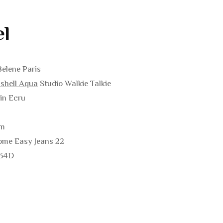
S
el
S
TS
elene Paris
S
shell Aqua
Studio Walkie Talkie
in Ecru
cm
TS DE
 DE
ome Easy Jeans 22
234D