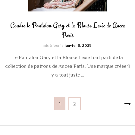
Coudre le Pantalon Gary et la Blouse Lexie de Ancea
Paris
mis à jour le
janvier 8, 2025
Le Pantalon Gary et la Blouse Lexie font parti de la
collection de patrons de Ancea Paris. Une marque créée il
y a tout juste …
Pagination
Page
Page
1
2
des
publications