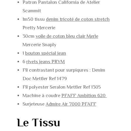
Patron Pantalon California de Atelier
Scammit
1m50 tissu
denim tricoté de coton stretch
Pretty Mercerie
30cm
voile de coton bleu clair Merle
Mercerie Snaply
1
bouton spécial jean
6
rivets jeans PRYM
Fil contrastant pour surpiqures : Denim
Doc Mettler Ref 1479
Fil polyester Seralon Mettler Ref 1305
Machine à coudre
PFAFF Ambition 620
Surjeteuse
Admire Air 7000 PFAFF
Le Tissu