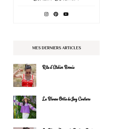
MES DERNIERS ARTICLES
Rita d’Atelier Bernie
La Blouse Ortie de Joy Couture