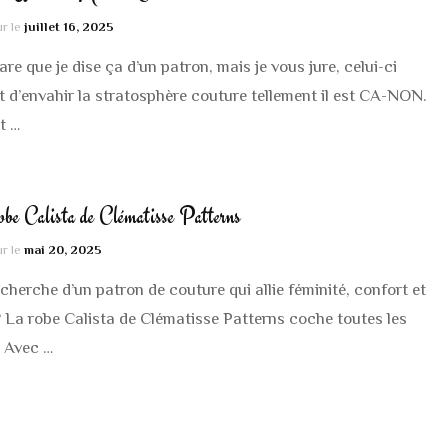
ROBES
MANTEAUX / VESTE
ur le
juillet 16, 2025
JUPES
BLOUSE / CHEMISE
 rare que je dise ça d’un patron, mais je vous jure, celui-ci
 d’envahir la stratosphère couture tellement il est CA-NON.
PANTALONS / SHOR
BARBOTEUSE
it …
MANTEAUX / VESTE
PANTALON / SHORT
e Calista de Clématisse Patterns
COMBINAISONS
ROBES / JUPES
ur le
mai 20, 2025
DESSOUS & MAILLO
BODIES / MAILLOTS
echerche d’un patron de couture qui allie féminité, confort et
BAIN
BAIN
? La robe Calista de Clématisse Patterns coche toutes les
ACCESSOIRES
 Avec …