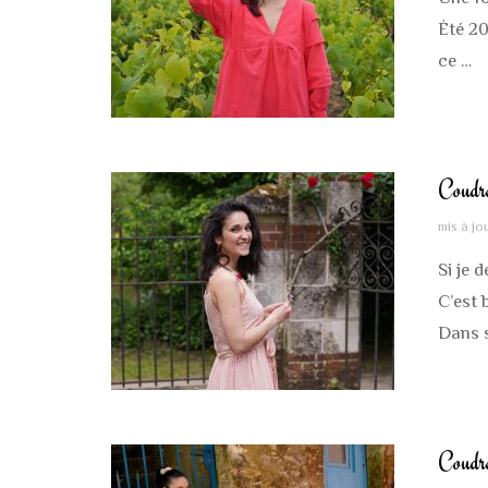
Été 20
ce …
Coudr
mis à jo
Si je 
C’est 
Dans 
Coudre