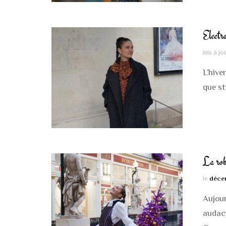
Electr
mis à jo
L’hive
que st
La rob
le
déce
Aujour
audaci