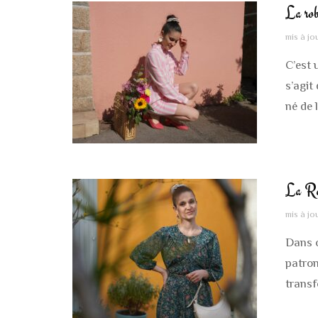
La rob
mis à jo
C’est 
s’agit
né de 
La Ro
mis à jo
Dans c
patron
trans