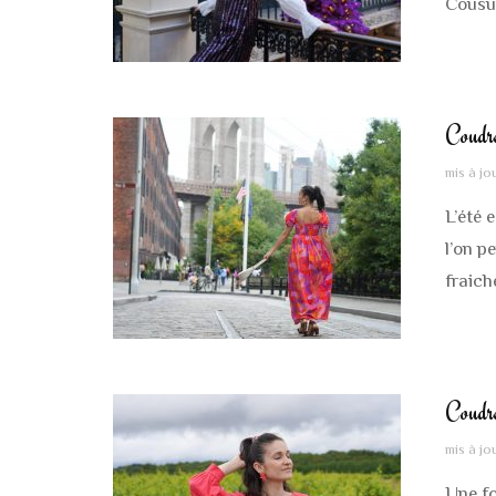
Cousu 
Coudre
mis à jo
L’été 
l’on p
fraich
Coudr
mis à jo
Une fo