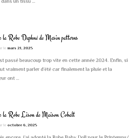
dans un tissu …
 la Robe Daphné de Masin patterns
ur le
mars 21, 2025
est passé beaucoup trop vite en cette année 2024. Enfin, si
eut vraiment parler d’été car finalement la pluie et la
eur ont …
e la Robe Lison de Maison Cobalt
ur le
octobre 6, 2025
is encore, j’ai adopté la Robe Baby Doll pour le Printemps/