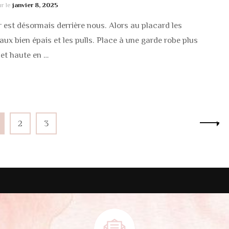
ur le
janvier 8, 2025
r est désormais derrière nous. Alors au placard les
ux bien épais et les pulls. Place à une garde robe plus
 et haute en …
age
Page
Page
2
3