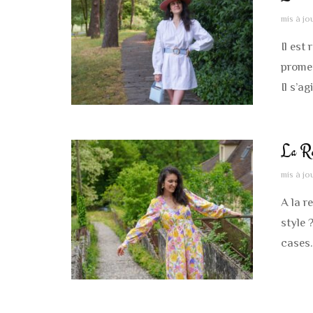
mis à jo
Il est
promet
Il s’ag
La Rob
mis à jo
A la r
style 
cases.