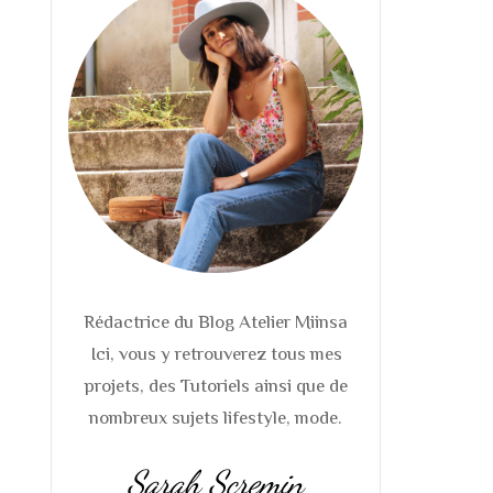
S
S
TS
S
TS DE
 DE
Rédactrice du Blog Atelier Miinsa
Ici, vous y retrouverez tous mes
projets, des Tutoriels ainsi que de
nombreux sujets lifestyle, mode.
Sarah Scremin