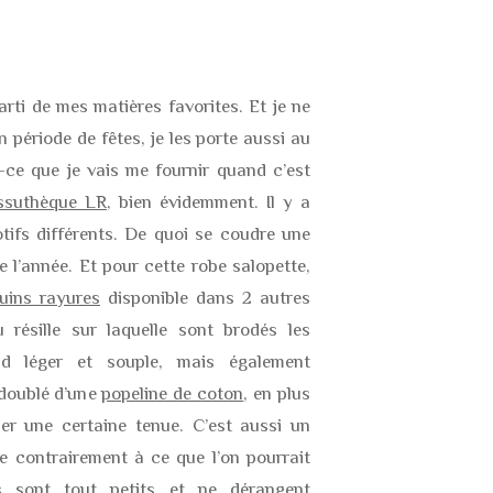
arti de mes matières favorites. Et je ne
 période de fêtes, je les porte aussi au
-ce que je vais me fournir quand c’est
ssuthèque LR
, bien évidemment. Il y a
tifs différents. De quoi se coudre une
e l’année. Et pour cette robe salopette,
uins rayures
disponible dans 2 autres
u résille sur laquelle sont brodés les
d léger et souple, mais également
 doublé d’une
popeline de coton
, en plus
er une certaine tenue. C’est aussi un
re contrairement à ce que l’on pourrait
ns sont tout petits et ne dérangent