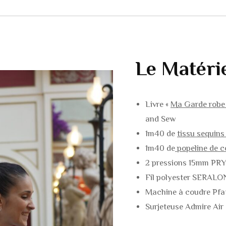
ROBES
MANTEAUX / VESTE
JUPES
BLOUSE / CHEMISE
PANTALONS / SHOR
BARBOTEUSE
Le Matéri
MANTEAUX / VESTE
PANTALON / SHORT
Livre «
Ma Garde robe 
COMBINAISONS
ROBES / JUPES
and Sew
DESSOUS & MAILLO
BODIES / MAILLOTS
1m40 de
tissu sequins
BAIN
BAIN
1m40 de
popeline de c
2 pressions 15mm PR
ACCESSOIRES
Fil polyester SERALO
Machine à coudre Pfa
Surjeteuse Admire Air