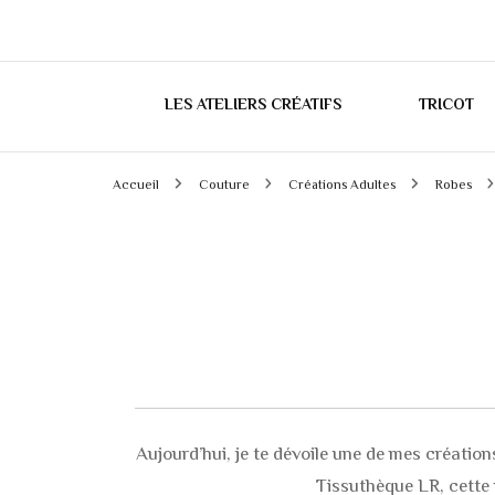
LES ATELIERS CRÉATIFS
TRICOT
Accueil
Couture
Créations Adultes
Robes
Aujourd’hui, je te dévoile une de mes créations
Tissuthèque LR, cette 