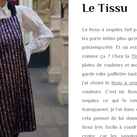
Le Tissu
Le tissu à sequins fait p
les porte même plus qu’en
printemps/été. Et où est
comme ça ? Chez la
Ti
pleins de couleurs et mo
garde robe pailletée tout
j’ai choisi le
tissu à seq
couleurs. C’est un tiss
sequins ce qui le ren
transparent. Je l’ai donc
cela permet de lui donn
tissu très facile à coud
croire, car les sequi