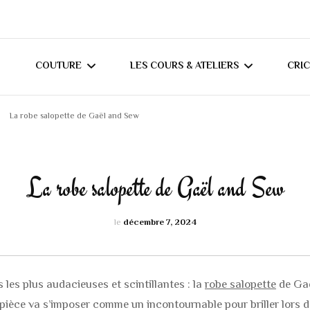
COUTURE
LES COURS & ATELIERS
CRI
La robe salopette de Gaël and Sew
MES TUTORIELS
COURS DE COUTURE À
T
DOMICILE (RÉGION
MES CONSEILS
C
NANTAISE)
La robe salopette de Gaël and Sew
JOURNAL COUTURE
COURS DE COUTURE
le
décembre 7, 2024
MERCERINE ORVAULT
CRÉATIONS ADULTES
BLOUSES / CHEMIS
CRÉATIONS BÉBÉS /
 les plus audacieuses et scintillantes : la
robe salopette
HAUTS DIVERS
SWEATS / GILETS
de Gaë
ENFANTS
pièce va s’imposer comme un incontournable pour briller lors de