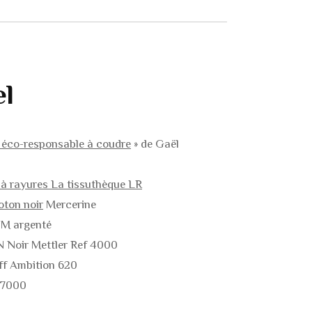
S
S
TS
el
S
éco-responsable à coudre
» de Gaël
TS DE
 DE
 à rayures La tissuthèque LR
oton noir
Mercerine
YM argenté
N Noir Mettler Ref 4000
ff Ambition 620
 7000