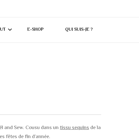
CUT
E-SHOP
QUI SUIS-JE ?
UTORIELS CRICUT
ONSEILS CRICUT
ES
l and Sew. Cousu dans un
tissu sequins
de la
s fêtes de fin d’année.