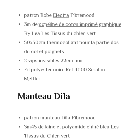
patron Robe
Electra
Fibremood
3m de
popeline de coton imprimé graphique
By Lea Les Tissus du chien vert
50x50cm thermocollant pour la partie dos
du col et poignets
2 zips invisibles 22cm noir
Fil polyester noire Ref 4000 Seralon
Mettler
Manteau Dila
patron manteau
Dila
Fibremood
3m45 de
laine et polyamide chiné bleu
Les
Tissus du Chien vert