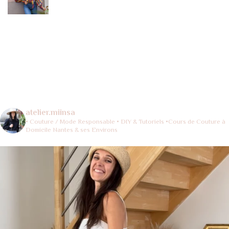
atelier.miinsa
• Couture / Mode Responsable
• DIY & Tutoriels
•Cours de Couture à
Domicile Nantes & ses Environs