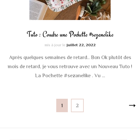
Tuto : Coudre une Pochette #sezanelike
mis à jour le
juillet 22, 2022
Après quelques semaines de retard.. Bon Ok plutôt des
mois de retard, je vous retrouve avec un Nouveau Tuto !
La Pochette #sezanelike . Vu …
Pagination
Page
Page
1
2
des
publications