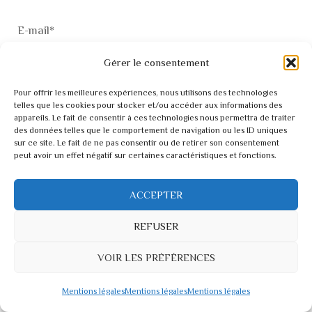
E-mail
*
Gérer le consentement
Pour offrir les meilleures expériences, nous utilisons des technologies
telles que les cookies pour stocker et/ou accéder aux informations des
Site web
appareils. Le fait de consentir à ces technologies nous permettra de traiter
des données telles que le comportement de navigation ou les ID uniques
sur ce site. Le fait de ne pas consentir ou de retirer son consentement
peut avoir un effet négatif sur certaines caractéristiques et fonctions.
ACCEPTER
Enregistrer mon nom, mon e-mail et mon site dans le
REFUSER
navigateur pour mon prochain commentaire.
VOIR LES PRÉFÉRENCES
Mentions légales
Mentions légales
Mentions légales