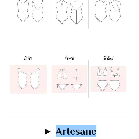
►
Artesane