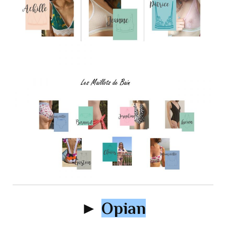
►
Opian