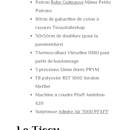
Patron
Robe Guimauve
Môme Petits
Patrons
80cm de gabardine de coton à
rayures Tissuslolieshop
50x50cm de doublure (pour la
parementure)
Thermocollant Vlieseline H180 pour
patte de boutonnage
5 pressions 12mm dorés PRYM
Fil polyester REF 1000 Seralon
Mettler
Machine à coudre Pfaff Ambition
620
Surjeteuse
Admire Air 7000 PFAFF
Le Tissu