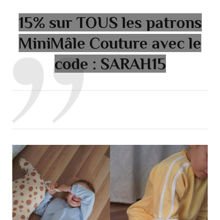
15% sur TOUS les patrons
MiniMâle Couture avec le
code :
SARAH15