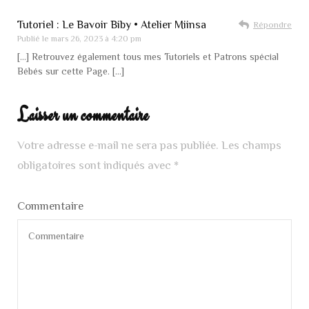
Tutoriel : Le Bavoir Biby • Atelier Miinsa
Répondre
Publié le
mars 26, 2023 à 4:20 pm
[…] Retrouvez également tous mes Tutoriels et Patrons spécial
Bébés sur cette Page. […]
Laisser un commentaire
Votre adresse e-mail ne sera pas publiée.
Les champs
obligatoires sont indiqués avec
*
Commentaire