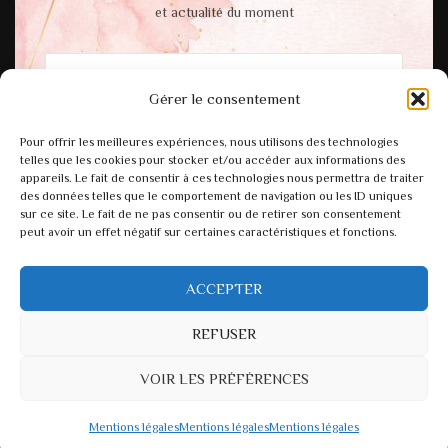
et actualité du moment
Gérer le consentement
En cochant cette case, vous acceptez notre
Pour offrir les meilleures expériences, nous utilisons des technologies
politique de confidentialité.
telles que les cookies pour stocker et/ou accéder aux informations des
appareils. Le fait de consentir à ces technologies nous permettra de traiter
des données telles que le comportement de navigation ou les ID uniques
sur ce site. Le fait de ne pas consentir ou de retirer son consentement
peut avoir un effet négatif sur certaines caractéristiques et fonctions.
ACCEPTER
REFUSER
VOIR LES PRÉFÉRENCES
© Copyright 2026
Atelier Miinsa
. Tous droits réservés.
Fashion Diva
| Développé par
Blossom Themes
.Propulsé par
WordPress
.
Mentions légales
Mentions légales
Mentions légales
Mentions légales