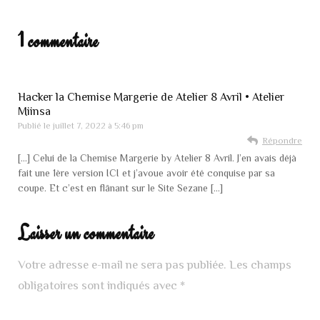
1 commentaire
Hacker la Chemise Margerie de Atelier 8 Avril • Atelier
Miinsa
Publié le
juillet 7, 2022 à 5:46 pm
Répondre
[…] Celui de la Chemise Margerie by Atelier 8 Avril. J’en avais déjà
fait une 1ère version ICI et j’avoue avoir été conquise par sa
coupe. Et c’est en flânant sur le Site Sezane […]
Laisser un commentaire
Votre adresse e-mail ne sera pas publiée.
Les champs
obligatoires sont indiqués avec
*