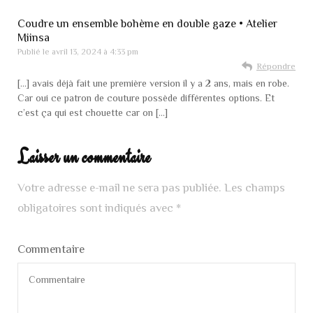
Coudre un ensemble bohème en double gaze • Atelier
Miinsa
Publié le
avril 13, 2024 à 4:33 pm
Répondre
[…] avais déjà fait une première version il y a 2 ans, mais en robe.
Car oui ce patron de couture possède différentes options. Et
c’est ça qui est chouette car on […]
Laisser un commentaire
Votre adresse e-mail ne sera pas publiée.
Les champs
obligatoires sont indiqués avec
*
Commentaire