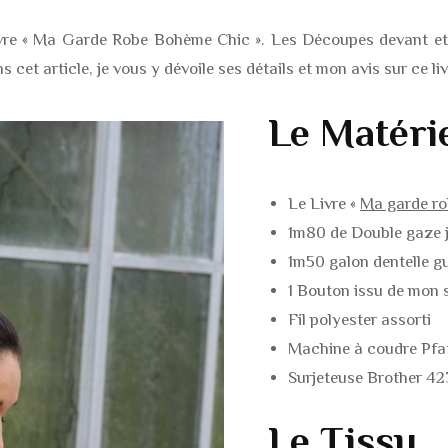
ROBES
MANTEAUX / VESTE
Livre « Ma Garde Robe Bohème Chic ». Les Découpes devant et 
JUPES
BLOUSE / CHEMISE
ns cet article, je vous y dévoile ses détails et mon avis sur ce liv
PANTALONS / SHOR
BARBOTEUSE
Le Matéri
MANTEAUX / VESTE
PANTALON / SHORT
Le Livre «
Ma garde ro
COMBINAISONS
ROBES / JUPES
1m80 de Double gaze j
1m50 galon dentelle gu
DESSOUS & MAILLO
BODIES / MAILLOTS
1 Bouton issu de mon 
BAIN
BAIN
Fil polyester assorti
ACCESSOIRES
Machine à coudre Pfa
Surjeteuse Brother 4
Le Tissu