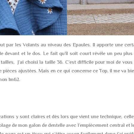
ut par les Volants au niveau des Epaules. Il apporte une cert
 devant et le dos. Le fait qu’il soit court révèle un peu plus 
illes, J’ai choisi la taille 36. C’est difficile pour moi de vous
e pièces ajustées. Mais en ce qui concerne ce Top, il me va bie
mon 1m62.
cations y sont claires et dès lors que vient une technique, celle
semblage de mon galon de dentelle avec l’empiècement central et
e gaze est un tissu qui s’étire assez facilement donc j’ai pr