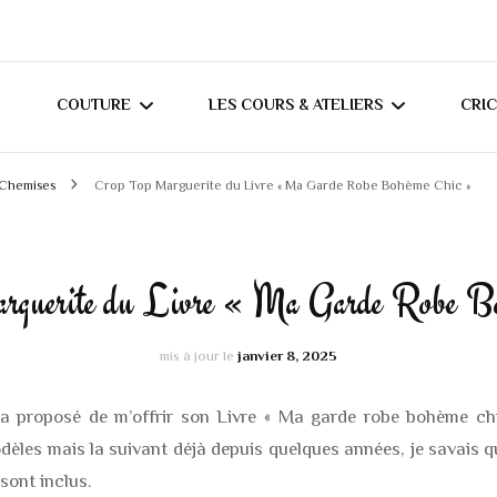
COUTURE
LES COURS & ATELIERS
CRI
 Chemises
Crop Top Marguerite du Livre « Ma Garde Robe Bohème Chic »
MES TUTORIELS
COURS DE COUTURE À
T
DOMICILE (RÉGION
MES CONSEILS
C
NANTAISE)
rguerite du Livre « Ma Garde Robe B
JOURNAL COUTURE
COURS DE COUTURE
mis à jour le
janvier 8, 2025
MERCERINE ORVAULT
CRÉATIONS ADULTES
BLOUSES / CHEMIS
’a proposé de m’offrir son Livre « Ma garde robe bohème ch
CRÉATIONS BÉBÉS /
èles mais la suivant déjà depuis quelques années, je savais qu
HAUTS DIVERS
SWEATS / GILETS
ENFANTS
 sont inclus.