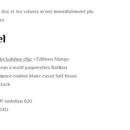
S
dos et les volants m’ont immédiatement plu.
S
re.
TS
el
S
be bohème chic
» Editions Mango
ean à motif paquerettes Batikou
ipure couleur blanc cassé Self tissus
TS DE
 DE
stock
ff Ambition 620
234D