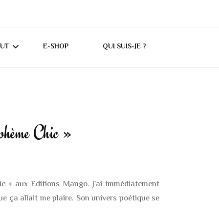
CUT
E-SHOP
QUI SUIS-JE ?
UTORIELS CRICUT
ONSEILS CRICUT
ohème Chic »
ES
ic » aux Editions Mango. J’ai immédiatement
e ça allait me plaire. Son univers poétique se