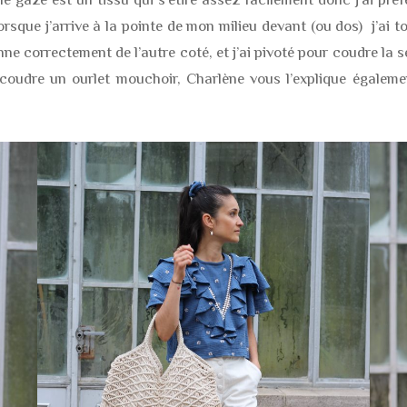
orsque j’arrive à la pointe de mon milieu devant (ou dos) j’ai to
nne correctement de l’autre coté, et j’ai pivoté pour coudre la 
 coudre un ourlet mouchoir, Charlène vous l’explique égaleme