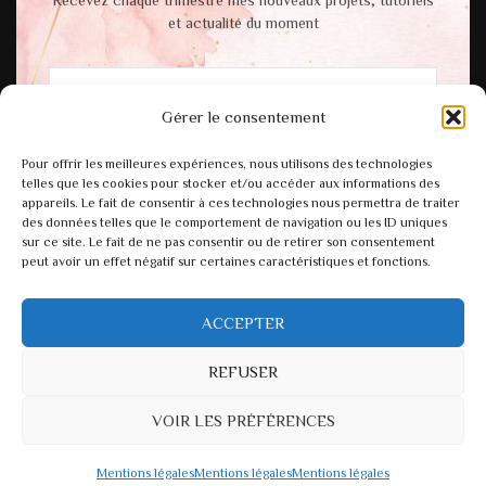
Recevez chaque trimestre mes nouveaux projets; tutoriels
et actualité du moment
Gérer le consentement
En cochant cette case, vous acceptez notre
Pour offrir les meilleures expériences, nous utilisons des technologies
politique de confidentialité.
telles que les cookies pour stocker et/ou accéder aux informations des
appareils. Le fait de consentir à ces technologies nous permettra de traiter
des données telles que le comportement de navigation ou les ID uniques
sur ce site. Le fait de ne pas consentir ou de retirer son consentement
peut avoir un effet négatif sur certaines caractéristiques et fonctions.
ACCEPTER
REFUSER
VOIR LES PRÉFÉRENCES
© Copyright 2026
Atelier Miinsa
. Tous droits réservés.
Fashion Diva
| Développé par
Blossom Themes
.Propulsé par
WordPress
.
Mentions légales
Mentions légales
Mentions légales
Mentions légales