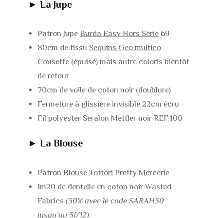
► La Jupe
Patron Jupe
Burda Easy Hors Série
69
80cm de tissu
Sequins Geo multico
Cousette (épuisé) mais autre coloris bientôt
de retour
70cm de voile de coton noir (doublure)
Fermeture à glissière invisible 22cm écru
Fil polyester Seralon Mettler noir REF 100
► La Blouse
Patron
Blouse Tottori
Pretty Mercerie
1m20 de dentelle en coton noir Wasted
Fabrics
(30% avec le code SARAH30
jusqu’au 31/12)