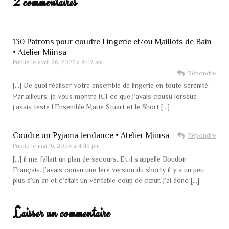
2 commentaires
130 Patrons pour coudre Lingerie et/ou Maillots de Bain
• Atelier Miinsa
Publié le
avril 26, 2023 à 8:47 am
Répondre
[…] De quoi réaliser votre ensemble de lingerie en toute sérénité.
Par ailleurs, je vous montre ICI ce que j’avais cousu lorsque
j’avais testé l’Ensemble Marie Stuart et le Short […]
Coudre un Pyjama tendance • Atelier Miinsa
Répondre
Publié le
mai 16, 2024 à 4:49 pm
[…] il me fallait un plan de secours. Et il s’appelle Boudoir
Français. J’avais cousu une 1ère version du shorty il y a un peu
plus d’un an et c’était un véritable coup de cœur. J’ai donc […]
Laisser un commentaire