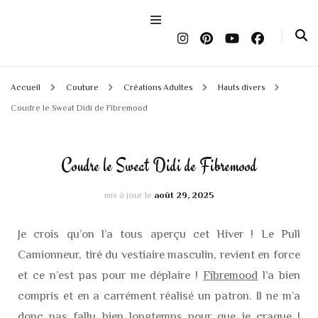
Accueil
Couture
Créations Adultes
Hauts divers
Coudre le Sweat Didi de Fibremood
Coudre le Sweat Didi de Fibremood
mis à jour le
août 29, 2025
Je crois qu’on l’a tous aperçu cet Hiver ! Le Pull
Camionneur, tiré du vestiaire masculin, revient en force
et ce n’est pas pour me déplaire !
Fibremood
l’a bien
compris et en a carrément réalisé un patron. Il ne m’a
donc pas fallu bien longtemps pour que je craque !