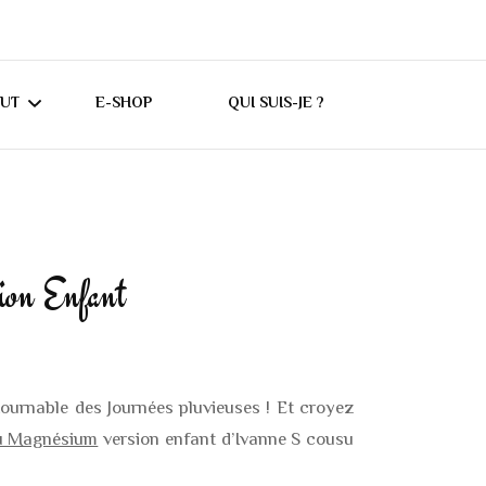
CUT
E-SHOP
QUI SUIS-JE ?
UTORIELS CRICUT
ONSEILS CRICUT
ion Enfant
ES
ournable des Journées pluvieuses ! Et croyez
u Magnésium
version enfant d’Ivanne S cousu