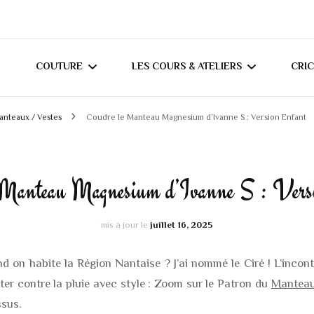
COUTURE
LES COURS & ATELIERS
CRI
anteaux / Vestes
Coudre le Manteau Magnesium d’Ivanne S : Version Enfant
MES TUTORIELS
COURS DE COUTURE À
T
DOMICILE (RÉGION
MES CONSEILS
C
NANTAISE)
 Manteau Magnesium d’Ivanne S : Vers
JOURNAL COUTURE
COURS DE COUTURE
mis à jour le
juillet 16, 2025
MERCERINE ORVAULT
CRÉATIONS ADULTES
BLOUSES / CHEMIS
on habite la Région Nantaise ? J’ai nommé le Ciré ! L’incont
CRÉATIONS BÉBÉS /
tter contre la pluie avec style : Zoom sur le Patron du
Mantea
HAUTS DIVERS
SWEATS / GILETS
ENFANTS
ssus.