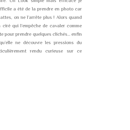
iré. Un Look simple mais efficace je
ifficile a été de la prendre en photo car
pattes, on ne l’arrête plus ! Alors quand
on ciré qui l’empêche de cavaler comme
e vite pour prendre quelques clichés… enfin
 qu’elle ne découvre les pressions du
ticulièrement rendu curieuse sur ce