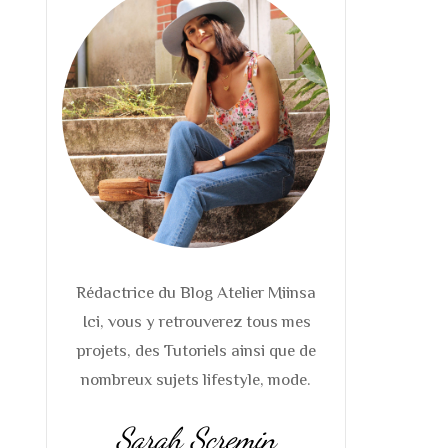
S
S
TS
S
TS DE
 DE
Rédactrice du Blog Atelier Miinsa
Ici, vous y retrouverez tous mes
projets, des Tutoriels ainsi que de
nombreux sujets lifestyle, mode.
Sarah Scremin