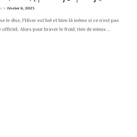
ROBES
MANTEAUX / VESTE
ur le
février 6, 2023
JUPES
BLOUSE / CHEMISE
se le dise, l’Hiver est bel et bien là même si ce n’est pas
 officiel. Alors pour braver le froid, rien de mieux …
PANTALONS / SHOR
BARBOTEUSE
MANTEAUX / VESTE
PANTALON / SHORT
COMBINAISONS
ROBES / JUPES
DESSOUS & MAILLO
BODIES / MAILLOTS
BAIN
BAIN
ACCESSOIRES