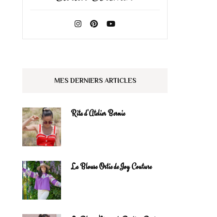
MES DERNIERS ARTICLES
Rita d’Atelier Bernie
La Blouse Ortie de Joy Couture