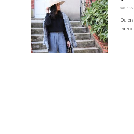
mis à jo
Qu’on 
encore