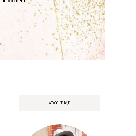
té du moment
.
ABOUT ME