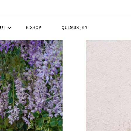
CUT
E-SHOP
QUI SUIS-JE ?
UTORIELS CRICUT
ONSEILS CRICUT
ES