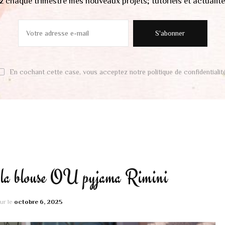
 chaque trimestre mes nouveaux projets; tutoriels et actuali
En cochant cette case, vous acceptez notre politique de confidentialité
 la blouse OU pyjama Rimini
our le
octobre 6, 2025