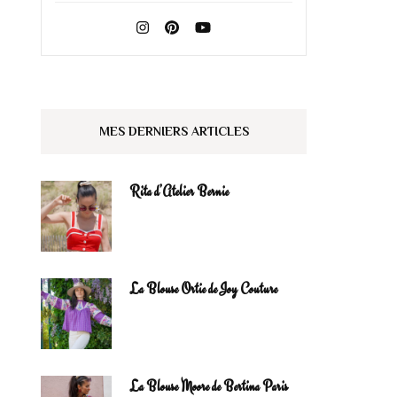
MES DERNIERS ARTICLES
Rita d’Atelier Bernie
La Blouse Ortie de Joy Couture
La Blouse Moore de Bertina Paris