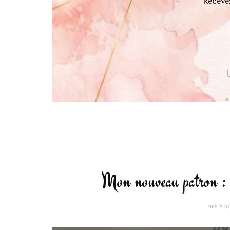
Recevez
Mon nouveau patron :
mis à j